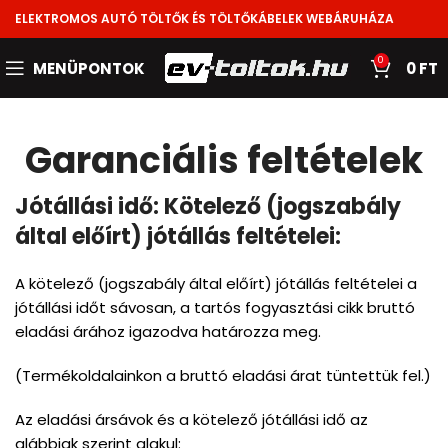
ELEKTROMOS AUTÓ TÖLTŐK ÉS TÖLTŐKÁBELEK WEBÁRUHÁZA
0
MENÜPONTOK
0
FT
Garanciális feltételek
Jótállási idő: Kötelező (jogszabály
által előírt) jótállás feltételei:
A kötelező (jogszabály által előírt) jótállás feltételei a
jótállási időt sávosan, a tartós fogyasztási cikk bruttó
eladási árához igazodva határozza meg.
(Termékoldalainkon a bruttó eladási árat tüntettük fel.)
Az eladási ársávok és a kötelező jótállási idő az
alábbiak szerint alakul: