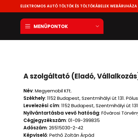
ELEKTROMOS AUTÓ TÖLTŐK ÉS TÖLTŐKÁBELEK WEBÁRUHÁZA
MENÜPONTOK
A szolgáltató (Eladó, Vállalkozás
Név
: Megyemobil Kft.
Székhely
: 1152 Budapest, Szentmihályi út 131. Pólus.
Levelezési cím
: 1152 Budapest, Szentmihályi út 131.
Nyilvántartásba vevő hatóság
: Fővárosi Törvé
Cégjegyzékszám
: 01-09-399835
Adószám
: 26515030-2-42
Képviselő
: Pethő Zoltán Árpád