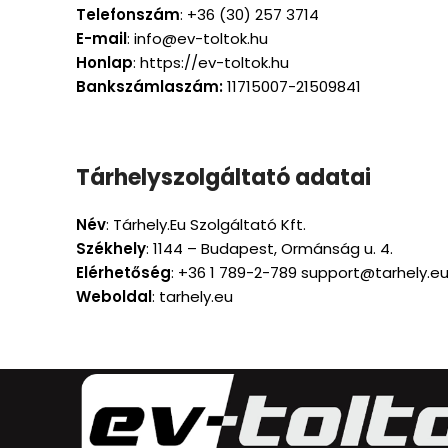
Telefonszám
: +36 (30) 257 3714
E-mail
: info@ev-toltok.hu
Honlap
: https://ev-toltok.hu
Bankszámlaszám:
11715007-21509841
Tárhelyszolgáltató adatai
Név
: Tárhely.Eu Szolgáltató Kft.
Székhely
: 1144 – Budapest, Ormánság u. 4.
Elérhetőség
: +36 1 789-2-789 support@tarhely.e
Weboldal
: tarhely.eu