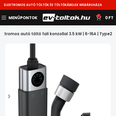
ELEKTROMOS AUTÓ TÖLTŐK ÉS TÖLTŐKÁBELEK WEBÁRUHÁZA
0
MENÜPONTOK
0
FT
ktromos autó töltő fali konzollal 3.5 kW | 6-16A | Type2