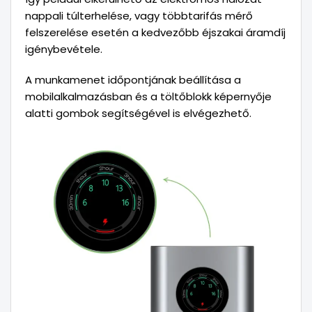
nappali túlterhelése, vagy többtarifás mérő
felszerelése esetén a kedvezőbb éjszakai áramdíj
igénybevétele.
A munkamenet időpontjának beállítása a
mobilalkalmazásban és a töltőblokk képernyője
alatti gombok segítségével is elvégezhető.