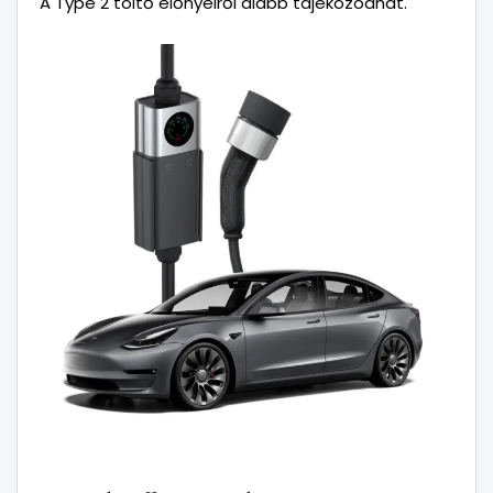
A Type 2 töltő előnyeiről alább tájékozódhat.