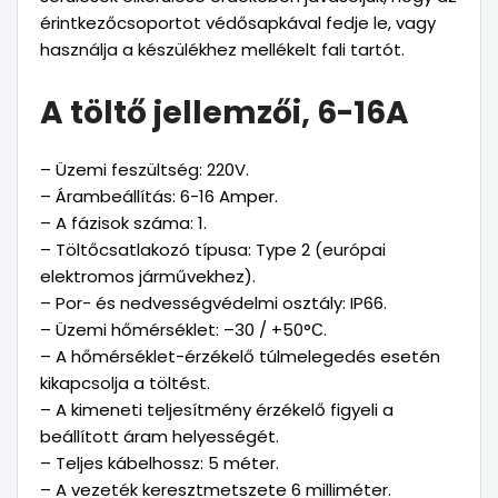
érintkezőcsoportot védősapkával fedje le, vagy
használja a készülékhez mellékelt fali tartót.
A töltő jellemzői, 6-16A
– Üzemi feszültség: 220V.
– Árambeállítás: 6-16 Amper.
– A fázisok száma: 1.
– Töltőcsatlakozó típusa: Type 2 (európai
elektromos járművekhez).
– Por- és nedvességvédelmi osztály: IP66.
– Üzemi hőmérséklet: –30 / +50°С.
– A hőmérséklet-érzékelő túlmelegedés esetén
kikapcsolja a töltést.
– A kimeneti teljesítmény érzékelő figyeli a
beállított áram helyességét.
– Teljes kábelhossz: 5 méter.
– A vezeték keresztmetszete 6 milliméter.