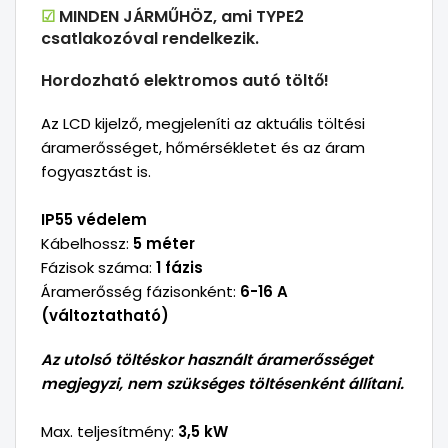
☑
MINDEN JÁRMŰHÖZ
, ami TYPE2
csatlakozóval rendelkezik.
Hordozható elektromos autó töltő!
Az LCD kijelző, megjeleníti az aktuális töltési
áramerősséget, hőmérsékletet és az áram
fogyasztást is.
IP55 védelem
Kábelhossz:
5 méter
Fázisok száma:
1 fázis
Áramerősség fázisonként:
6-16 A
(változtatható)
Az utolsó töltéskor használt áramerősséget
megjegyzi, nem szükséges töltésenként állítani.
Max. teljesítmény:
3,5 kW