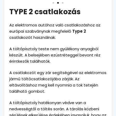
TYPE 2 csatlakozás
Az elektromos autóhoz való csatlakozáshoz az
európai szabványnak megfelelő
Type 2
csatlakozót használnak.
A töltőpisztoly teste nem gyúlékony anyagból
készült. A belsejében ezüstréteggel bevont réz
érintkezők találhatók.
A csatlakozót egy zár segítségével az elektromos
jármű töltőcsatlakozójába zárják. Az
eltávolításhoz meg kell nyomnia a tok tetején
található gombot.
A töltőpisztoly hatékonyan védve van a
nedvességtől a töltés során. A tárolás közbeni
sérülések elkerülése érdekében javasoljuk, hogy az