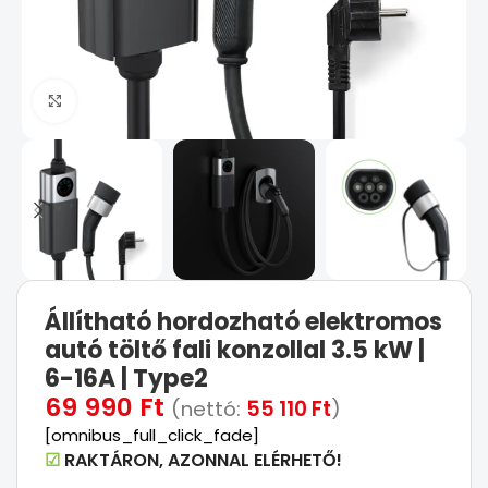
Kattints a nagyításhoz
Állítható hordozható elektromos
autó töltő fali konzollal 3.5 kW |
6-16A | Type2
69 990
Ft
(nettó:
55 110
Ft
)
[omnibus_full_click_fade]
☑
RAKTÁRON, AZONNAL ELÉRHETŐ!